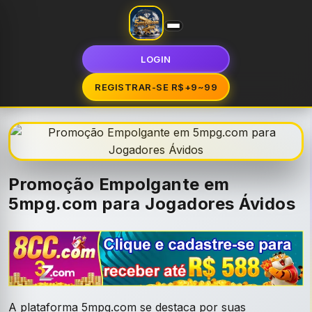
LOGIN
REGISTRAR-SE R$+9~99
Promoção Empolgante em
5mpg.com para Jogadores Ávidos
A plataforma 5mpg.com se destaca por suas