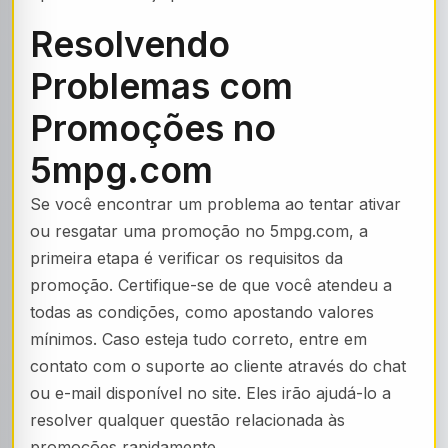
Resolvendo
Problemas com
Promoções no
5mpg.com
Se você encontrar um problema ao tentar ativar
ou resgatar uma promoção no 5mpg.com, a
primeira etapa é verificar os requisitos da
promoção. Certifique-se de que você atendeu a
todas as condições, como apostando valores
mínimos. Caso esteja tudo correto, entre em
contato com o suporte ao cliente através do chat
ou e-mail disponível no site. Eles irão ajudá-lo a
resolver qualquer questão relacionada às
promoções rapidamente.