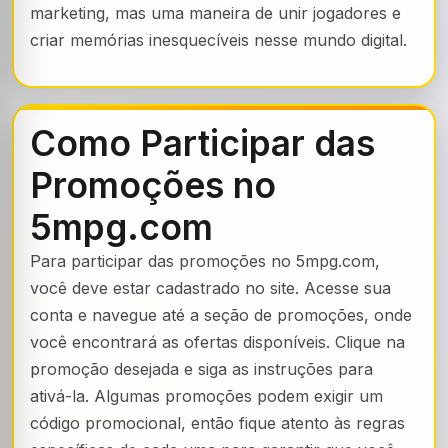
marketing, mas uma maneira de unir jogadores e
criar memórias inesquecíveis nesse mundo digital.
Como Participar das
Promoções no
5mpg.com
Para participar das promoções no 5mpg.com,
você deve estar cadastrado no site. Acesse sua
conta e navegue até a seção de promoções, onde
você encontrará as ofertas disponíveis. Clique na
promoção desejada e siga as instruções para
ativá-la. Algumas promoções podem exigir um
código promocional, então fique atento às regras