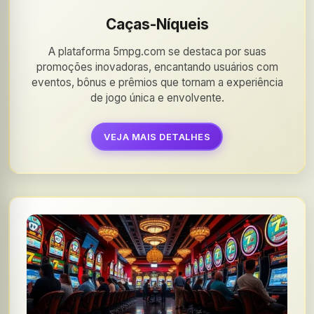
Caças-Níqueis
A plataforma 5mpg.com se destaca por suas
promoções inovadoras, encantando usuários com
eventos, bônus e prêmios que tornam a experiência
de jogo única e envolvente.
VEJA MAIS DETALHES